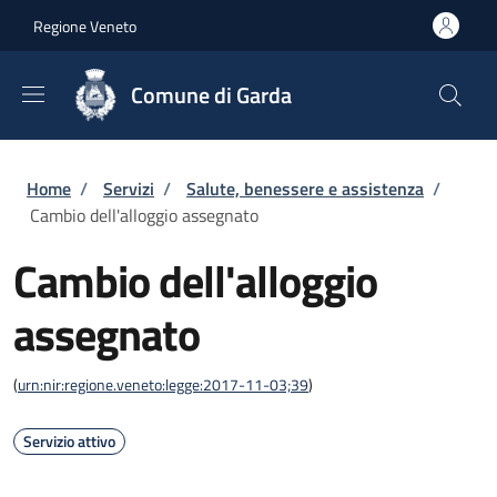
Salta al contenuto principale
Skip to footer content
Regione Veneto
Comune di Garda
Briciole di pane
Home
/
Servizi
/
Salute, benessere e assistenza
/
Cambio dell'alloggio assegnato
Cambio dell'alloggio
assegnato
(
urn:nir:regione.veneto:legge:2017-11-03;39
)
Servizio attivo