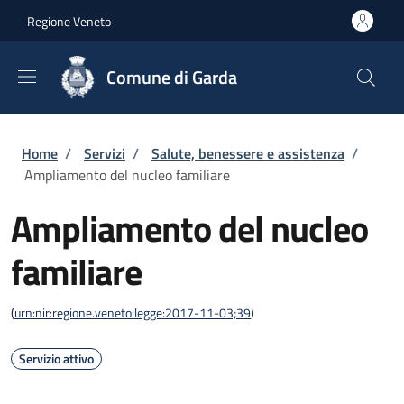
Salta al contenuto principale
Skip to footer content
Regione Veneto
Comune di Garda
Briciole di pane
Home
/
Servizi
/
Salute, benessere e assistenza
/
Ampliamento del nucleo familiare
Ampliamento del nucleo
familiare
(
urn:nir:regione.veneto:legge:2017-11-03;39
)
Servizio attivo