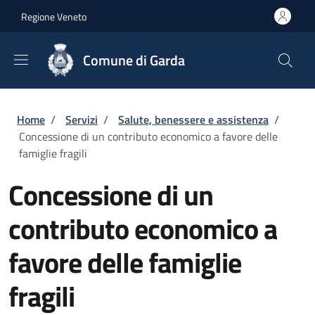
Salta al contenuto principale
Skip to footer content
Regione Veneto
Comune di Garda
Briciole di pane
Home
/
Servizi
/
Salute, benessere e assistenza
/
Concessione di un contributo economico a favore delle
famiglie fragili
Concessione di un
contributo economico a
favore delle famiglie
fragili