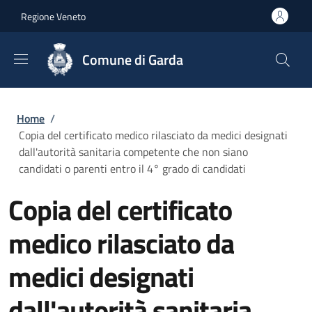
Salta al contenuto principale
Skip to footer content
Regione Veneto
Comune di Garda
Briciole di pane
Home
/
Copia del certificato medico rilasciato da medici designati
dall'autorità sanitaria competente che non siano
candidati o parenti entro il 4° grado di candidati
Copia del certificato
medico rilasciato da
medici designati
dall'autorità sanitaria