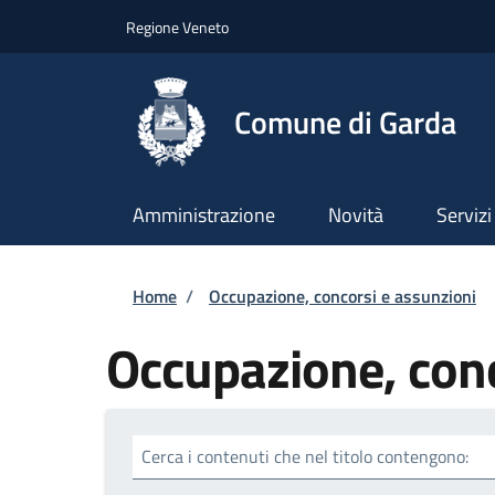
Salta al contenuto principale
Skip to footer content
Regione Veneto
Comune di Garda
Amministrazione
Novità
Servizi
Briciole di pane
Home
/
Occupazione, concorsi e assunzioni
Occupazione, conc
Cerca i contenuti che nel titolo contengono: