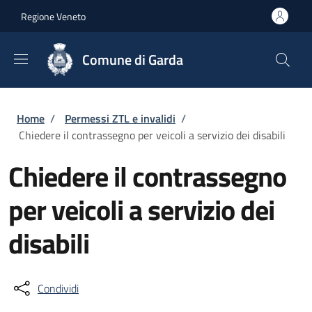
Salta al contenuto principale
Skip to footer content
Regione Veneto
Comune di Garda
Briciole di pane
Home
/
Permessi ZTL e invalidi
/
Chiedere il contrassegno per veicoli a servizio dei disabili
Chiedere il contrassegno
per veicoli a servizio dei
disabili
Condividi